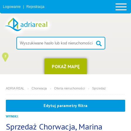
Logowanie
|
Rejestracja
2
POKAŻ MAPĘ
ADRIA REAL
Chorwacja
Oferta nieruchomości
Sprzedaż
MIEJSCOWOŚĆ
Edytuj parametry filtra
Marina
WYNIKI:
4
14
RODZAJ
(możesz wybrać więcej opcji)
Sprzedaż Chorwacja, Marina