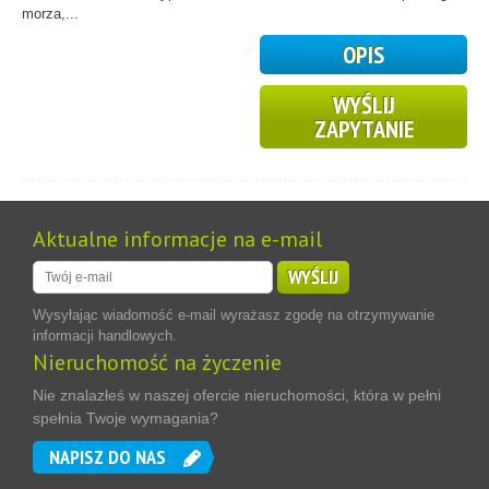
morza,...
OPIS
WYŚLIJ
ZAPYTANIE
Aktualne informacje na e-mail
WYŚLIJ
Wysyłając wiadomość e-mail wyrażasz zgodę na otrzymywanie
informacji handlowych.
Nieruchomość na życzenie
Nie znalazłeś w naszej ofercie nieruchomości, która w pełni
spełnia Twoje wymagania?
NAPISZ DO NAS