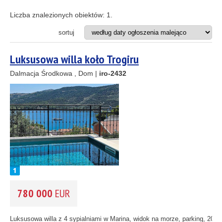
Apartament
8
Apartamentowiec
Liczba znalezionych obiektów:
1
.
Dom
Działka budowlana
sortuj
Hotel
2
Projekt inwestycyjny
Luksusowa willa koło Trogiru
Restauracja
10
Dalmacja Środkowa , Dom |
iro-2432
33
2
ODLEGŁOŚĆ OD MORZA DO
(m)
11
m
2
3
REJON
(możesz wybrać więcej opcji)
1
2
Istria
(3)
Kvarner
(8)
Dalmacja Północna
(37)
Dalmacja Środkowa
(55)
780 000
EUR
Dalmacja Południowa
(6)
CENA
(wybierz zakres)
Luksusowa willa z 4 sypialniami w Marina, widok na morze, parking, 200 