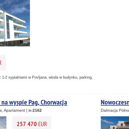
2
10
33
2
11
2
3
1
R
2
1-2 sypialniami w Povljana, winda w budynku, parking,
 na wyspie Pag, Chorwacja
Nowoczesny
a, Apartament |
n-2162
Dalmacja Półno
257 470
EUR