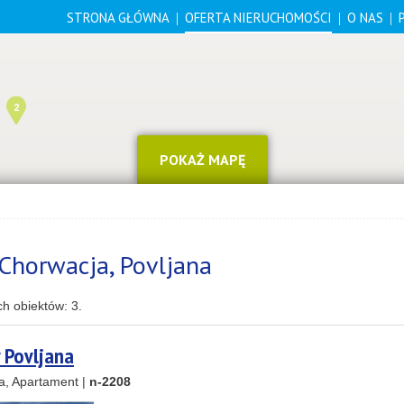
STRONA GŁÓWNA
OFERTA NIERUCHOMOŚCI
O NAS
2
POKAŻ MAPĘ
Chorwacja, Povljana
4
14
ch obiektów:
3
.
 Povljana
8
a, Apartament |
n-2208