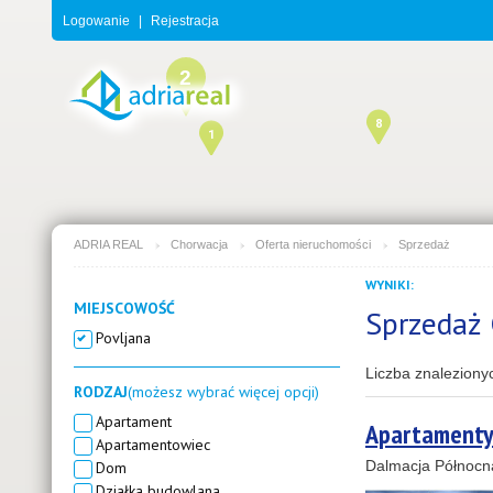
Logowanie
|
Rejestracja
2
8
1
ADRIA REAL
Chorwacja
Oferta nieruchomości
Sprzedaż
WYNIKI:
3
MIEJSCOWOŚĆ
Sprzedaż 
Povljana
Liczba znaleziony
RODZAJ
(możesz wybrać więcej opcji)
Apartament
Apartamenty
Apartamentowiec
Dalmacja Północn
Dom
Działka budowlana