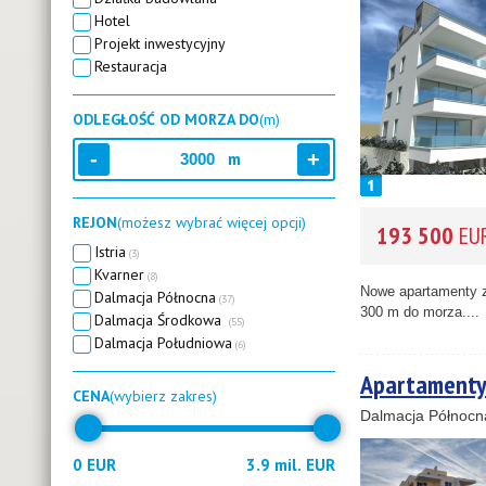
Hotel
Projekt inwestycyjny
Restauracja
ODLEGŁOŚĆ OD MORZA DO
(m)
m
REJON
(możesz wybrać więcej opcji)
193 500
EU
Istria
(3)
Kvarner
(8)
Nowe apartamenty z 
Dalmacja Północna
(37)
300 m do morza....
Dalmacja Środkowa
(55)
Dalmacja Południowa
(6)
Apartamenty
CENA
(wybierz zakres)
Dalmacja Północn