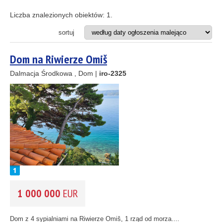
Apartament
8
Apartamentowiec
Liczba znalezionych obiektów:
1
.
Dom
Działka budowlana
sortuj
2
Hotel
Projekt inwestycyjny
Dom na Riwierze Omiš
Restauracja
10
33
Dalmacja Środkowa , Dom |
iro-2325
2
ODLEGŁOŚĆ OD MORZA DO
(m)
11
m
2
3
1
REJON
(możesz wybrać więcej opcji)
2
Istria
(3)
Kvarner
(8)
Dalmacja Północna
(37)
Dalmacja Środkowa
(55)
1 000 000
EUR
Dalmacja Południowa
(6)
CENA
(wybierz zakres)
Dom z 4 sypialniami na Riwierze Omiš, 1 rząd od morza....