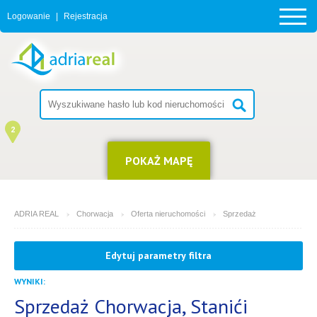
Logowanie
|
Rejestracja
2
POKAŻ MAPĘ
ADRIA REAL
Chorwacja
Oferta nieruchomości
Sprzedaż
MIEJSCOWOŚĆ
Edytuj parametry filtra
Stanići
4
WYNIKI:
14
RODZAJ
(możesz wybrać więcej opcji)
Sprzedaż Chorwacja, Stanići