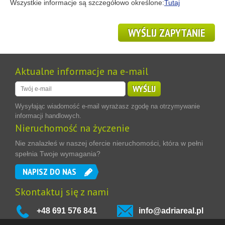
Wszystkie informacje są szczegółowo określone:
Tutaj
WYŚLIJ ZAPYTANIE
Aktualne informacje na e-mail
WYŚLIJ
Wysyłając wiadomość e-mail wyrażasz zgodę na otrzymywanie
informacji handlowych.
Nieruchomość na życzenie
Nie znalazłeś w naszej ofercie nieruchomości, która w pełni
spełnia Twoje wymagania?
NAPISZ DO NAS
Skontaktuj się z nami
+48 691 576 841
info@adriareal.pl