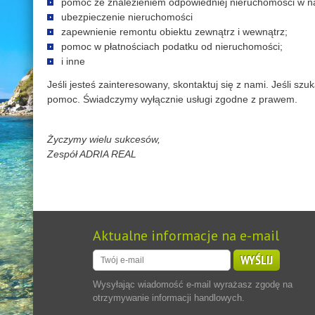
pomoc ze znalezieniem odpowiedniej nieruchomości w nasze
ubezpieczenie nieruchomości
zapewnienie remontu obiektu zewnątrz i wewnątrz;
pomoc w płatnościach podatku od nieruchomości;
i inne
Jeśli jesteś zainteresowany, skontaktuj się z nami. Jeśli 
pomoc. Świadczymy wyłącznie usługi zgodne z prawem.
Życzymy wielu sukcesów,
Zespół ADRIA REAL
Aktualne informacje na e-mail
WYŚLIJ
Wysyłając wiadomość e-mail wyrażasz zgodę na
otrzymywanie informacji handlowych.