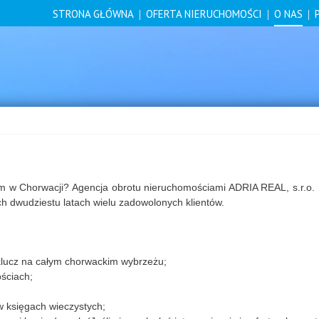
STRONA GŁÓWNA
OFERTA NIERUCHOMOŚCI
O NAS
w Chorwacji? Agencja obrotu nieruchomościami ADRIA REAL, s.r.o. 
ch dwudziestu latach wielu zadowolonych klientów.
klucz na całym chorwackim wybrzeżu;
ściach;
w księgach wieczystych;