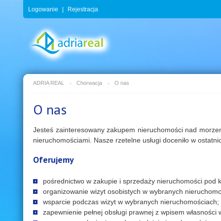
Logowanie
|
Rejestracja
ADRIA REAL
Chorwacja
O nas
O nas
Jesteś zainteresowany zakupem nieruchomości nad morzem 
nieruchomościami. Nasze rzetelne usługi doceniło w ostatni
Oferujemy
pośrednictwo w zakupie i sprzedaży nieruchomości pod 
organizowanie wizyt osobistych w wybranych nieruchomo
wsparcie podczas wizyt w wybranych nieruchomościach;
zapewnienie pełnej obsługi prawnej z wpisem własności 