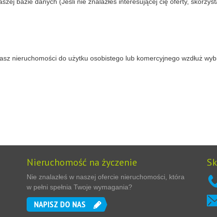
j bazie danych (Jeśli nie znalazłeś interesującej cię oferty, skorzys
szukasz nieruchomości do użytku osobistego lub komercyjnego wzdłuż w
Nieruchomość na życzenie
Sk
Nie znalazłeś w naszej ofercie nieruchomości, która
w pełni spełnia Twoje wymagania?
NAPISZ DO NAS