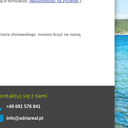
taj w formularza
"Nieruchomość na życzenie"
);
ybrzeża chorwackiego, możesz liczyć na naszą
ontaktuj się z nami
+48 691 576 841
info@adriareal.pl