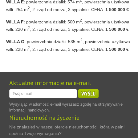
2
WILLA E
: powierzchnia działki: 574 m
, powierzchnia użytkowa
2
willi: 254 m
; 2. rząd od morza, 3 sypialnie. CENA:
1 500 000 €
2
WILLA F
: powierzchnia działki: 500 m
, powierzchnia użytkowa
2
willi: 220 m
; 2. rząd od morza, 3 sypialnie. CENA:
1 500 000 €
2
WILLA G
: powierzchnia działki: 535 m
, powierzchnia użytkowa
2
willi: 228 m
; 2. rząd od morza, 3 sypialnie. CENA:
1 500 000 €
Aktualne informacje na e-mail
WYŚLIJ
Wysyłając wiadomość e-mail wyrażasz zgodę na otrzymywanie
informacji handlowych.
Nieruchomość na życzenie
Nie znalazłeś w naszej ofercie nieruchomości, która w pełni
spełnia Twoje wymagania?