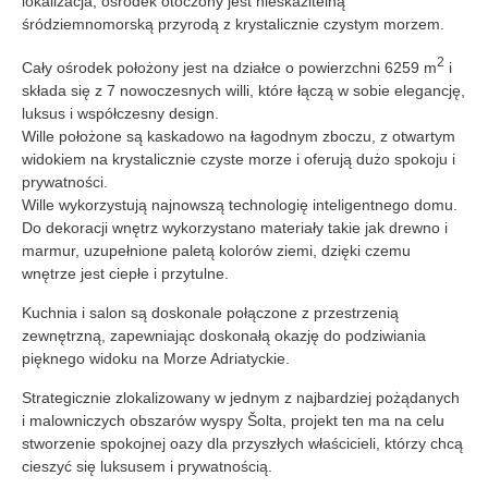
lokalizacja, ośrodek otoczony jest nieskazitelną
śródziemnomorską przyrodą z krystalicznie czystym morzem.
2
Cały ośrodek położony jest na działce o powierzchni 6259 m
i
składa się z 7 nowoczesnych willi, które łączą w sobie elegancję,
luksus i współczesny design.
Wille położone są kaskadowo na łagodnym zboczu, z otwartym
widokiem na krystalicznie czyste morze i oferują dużo spokoju i
prywatności.
Wille wykorzystują najnowszą technologię inteligentnego domu.
Do dekoracji wnętrz wykorzystano materiały takie jak drewno i
marmur, uzupełnione paletą kolorów ziemi, dzięki czemu
wnętrze jest ciepłe i przytulne.
Kuchnia i salon są doskonale połączone z przestrzenią
zewnętrzną, zapewniając doskonałą okazję do podziwiania
pięknego widoku na Morze Adriatyckie.
Strategicznie zlokalizowany w jednym z najbardziej pożądanych
i malowniczych obszarów wyspy Šolta, projekt ten ma na celu
stworzenie spokojnej oazy dla przyszłych właścicieli, którzy chcą
cieszyć się luksusem i prywatnością.