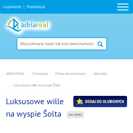
Logowanie
|
Rejestracja
ADRIA REAL
Chorwacja
Oferta nieruchomości
Sprzedaż
Luksusowe wille na wyspie Šolta
Luksusowe wille
DODAJ DO ULUBIONYCH
na wyspie Šolta
iro-1642