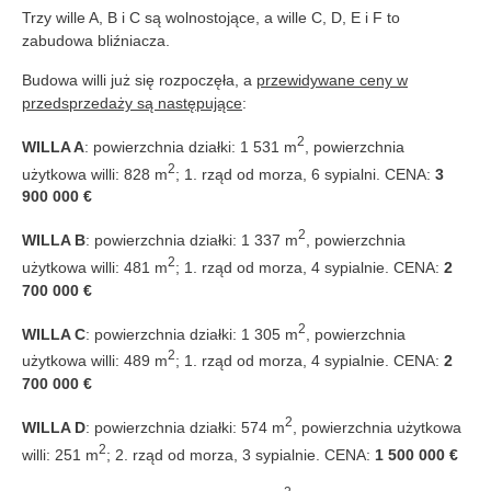
Trzy wille A, B i C są wolnostojące, a wille C, D, E i F to
zabudowa bliźniacza.
Budowa willi już się rozpoczęła, a
przewidywane ceny w
przedsprzedaży są następujące
:
2
WILLA A
: powierzchnia działki: 1 531 m
, powierzchnia
2
użytkowa willi: 828 m
; 1. rząd od morza, 6 sypialni. CENA:
3
900 000 €
2
WILLA B
: powierzchnia działki: 1 337 m
, powierzchnia
2
użytkowa willi: 481 m
; 1. rząd od morza, 4 sypialnie. CENA:
2
700 000 €
2
WILLA C
: powierzchnia działki: 1 305 m
, powierzchnia
2
użytkowa willi: 489 m
; 1. rząd od morza, 4 sypialnie. CENA:
2
700 000 €
2
WILLA D
: powierzchnia działki: 574 m
, powierzchnia użytkowa
2
willi: 251 m
; 2. rząd od morza, 3 sypialnie. CENA:
1 500 000 €