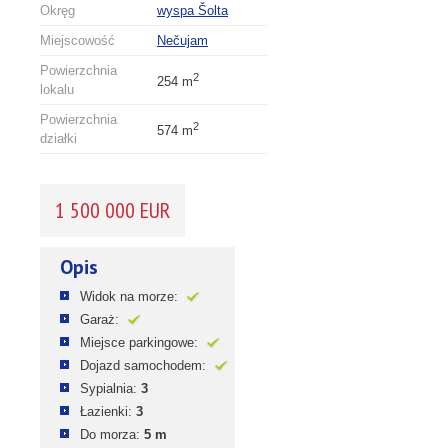
Okręg
wyspa Šolta
Miejscowość
Nečujam
Powierzchnia
2
254 m
lokalu
Powierzchnia
2
574 m
działki
1 500 000 EUR
Opis
Widok na morze:
Garaż:
Miejsce parkingowe:
Dojazd samochodem:
Sypialnia:
3
Łazienki:
3
Do morza:
5 m